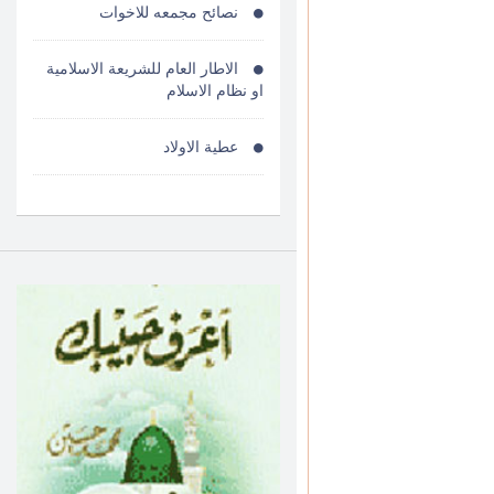
نصائح مجمعه للاخوات
الاطار العام للشريعة الاسلامية
او نظام الاسلام
عطية الاولاد
التوصيات المنبثقة من مجمع
الفقه الاسلامى لجنة الزكاة التوصية
السابعة
من تراث الشيح محمد حسين
عيسى رحمه الله تهنئة بحلول
فِرق الشيعة وأهم أفكارها
وعقائدها
جواز اخراج قيمة زكاة الفطر