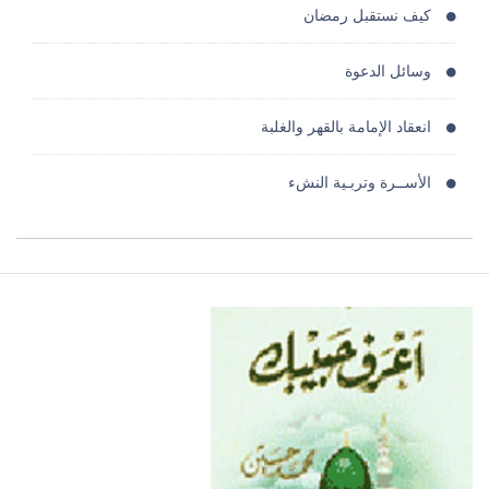
كيف نستقبل رمضان
وسائل الدعوة
انعقاد الإمامة بالقهر والغلبة
الأســرة وتربـية النشء
حكم الجيلاتين الحيوانى
فوائد البنوك حرام حرام حرام
مفسدات القلوب الخمسة
نصائح مجمعه للاخوات
سد الذرائع