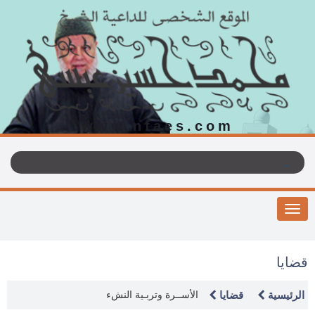
www.nfaes.com
Toggle
navigation
قضايا
الرئيسية
قضايا
الأســرة وتربـية النشء