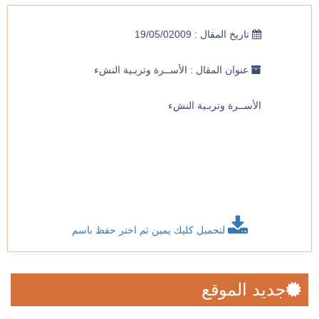
تاريخ المقال : 19/05/02009
عنوان المقال : الأســرة وتربـية النشء
الأســرة وتربـية النشء
الأســرة وتربـية النشء
لتحميل كليك يمين ثم اختر حفظ باسم
جديد الموقع